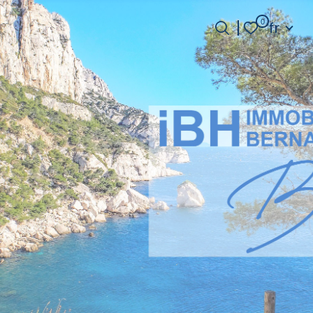
Langue
0
fr
Langue
0
fr
Accueil